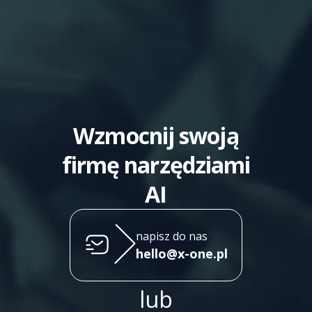
Wzmocnij swoją
firmę narzędziami
AI
napisz do nas
hello@x-one.pl
lub