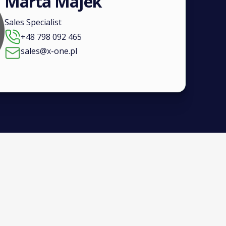
Marta Majek
Sales Specialist
+48 798 092 465
sales@x-one.pl