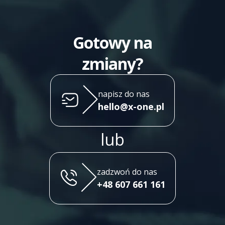
Gotowy na
zmiany?
napisz do nas
hello@x-one.pl
lub
zadzwoń do nas
+48 607 661 161