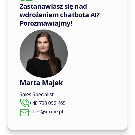
Zastanawiasz się nad
wdrożeniem chatbota AI?
Porozmawiajmy!
Marta Majek
Sales Specialist
+48 798 092 465
sales@x-one.pl