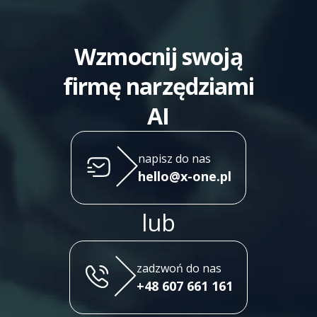
zadzwoń
+48 798 092 465
Wzmocnij swoją
firmę narzędziami
AI
napisz do nas
hello@x-one.pl
lub
zadzwoń do nas
+48 607 661 161