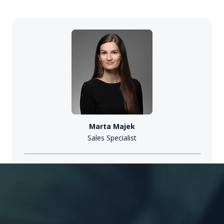
Marta Majek
Sales Specialist
Potrzebujesz pomocy w
projekcie IT?
Porozmawiajmy!
napisz do nas
sales@x-one.pl