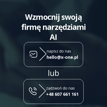
Wzmocnij swoją
firmę narzędziami
AI
napisz do nas
hello@x-one.pl
lub
zadzwoń do nas
+48 607 661 161