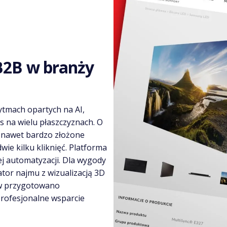
B2B w branży
ytmach opartych na AI,
s na wielu płaszczyznach. O
e nawet bardzo złożone
e kilku kliknięć. Platforma
j automatyzacji. Dla wygody
or najmu z wizualizacją 3D
ów przygotowano
profesjonalne wsparcie