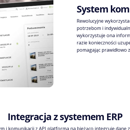
System komp
Rewolucyjne wykorzystan
potrzebom i indywidual
wykorzystuje ona inform
razie konieczności uzup
pomagając prawidłowo z
Integracja z systemem ERP
 komunikacji z API platforma na bieżąco integruje dane z