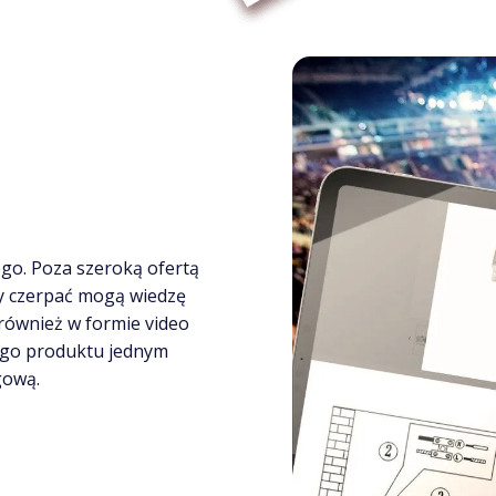
go. Poza szeroką ofertą
cy czerpać mogą wiedzę
 również w formie video
ego produktu jednym
gową.