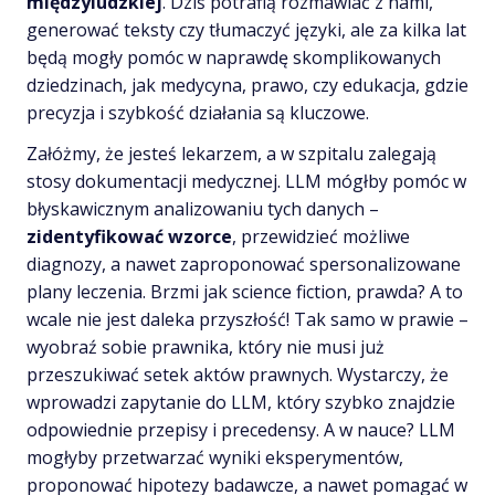
międzyludzkiej
. Dziś potrafią rozmawiać z nami,
generować teksty czy tłumaczyć języki, ale za kilka lat
będą mogły pomóc w naprawdę skomplikowanych
dziedzinach, jak medycyna, prawo, czy edukacja, gdzie
precyzja i szybkość działania są kluczowe.
Załóżmy, że jesteś lekarzem, a w szpitalu zalegają
stosy dokumentacji medycznej. LLM mógłby pomóc w
błyskawicznym analizowaniu tych danych –
zidentyfikować wzorce
, przewidzieć możliwe
diagnozy, a nawet zaproponować spersonalizowane
plany leczenia. Brzmi jak science fiction, prawda? A to
wcale nie jest daleka przyszłość! Tak samo w prawie –
wyobraź sobie prawnika, który nie musi już
przeszukiwać setek aktów prawnych. Wystarczy, że
wprowadzi zapytanie do LLM, który szybko znajdzie
odpowiednie przepisy i precedensy. A w nauce? LLM
mogłyby przetwarzać wyniki eksperymentów,
proponować hipotezy badawcze, a nawet pomagać w