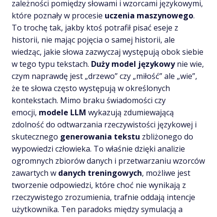
zależności pomiędzy słowami i wzorcami językowymi,
które poznały w procesie
uczenia maszynowego
.
To trochę tak, jakby ktoś potrafił pisać eseje z
historii, nie mając pojęcia o samej historii, ale
wiedząc, jakie słowa zazwyczaj występują obok siebie
w tego typu tekstach.
Duży model językowy
nie wie,
czym naprawdę jest „drzewo” czy „miłość” ale „wie”,
że te słowa często występują w określonych
kontekstach. Mimo braku świadomości czy
emocji,
modele LLM
wykazują zdumiewającą
zdolność do odtwarzania rzeczywistości językowej i
skutecznego
generowania tekstu
zbliżonego do
wypowiedzi człowieka. To właśnie dzięki analizie
ogromnych zbiorów danych i przetwarzaniu wzorców
zawartych w
danych treningowych
, możliwe jest
tworzenie odpowiedzi, które choć nie wynikają z
rzeczywistego zrozumienia, trafnie oddają intencje
użytkownika. Ten paradoks między symulacją a