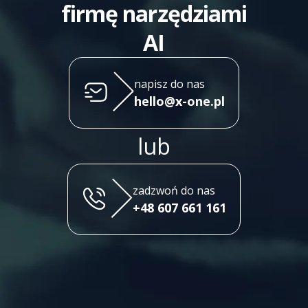
firmę narzędziami
AI
napisz do nas
hello@x-one.pl
lub
zadzwoń do nas
+48 607 661 161