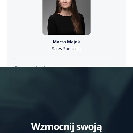
Marta Majek
Sales Specialist
Potrzebujesz pomocy w
projekcie IT?
Porozmawiajmy!
napisz do nas
sales@x-one.pl
zadzwoń
+48 798 092 465
Wzmocnij swoją