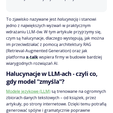
To zjawisko nazywane jest
halucynacją
i stanowi
jedno z największych wyzwań w praktycznym
wdrażaniu LLM-ów. W tym artykule przyjrzymy się,
czym są halucynacje, dlaczego występują, jak można
im przeciwdziałać z pomocą architektury RAG
(Retrieval-Augmented Generation) oraz jak
platforma
x-talk
wspiera firmy w budowie bardziej
wiarygodnych rozwiązań AI.
Halucynacje w LLM-ach - czyli co,
gdy model "zmyśla"?
Modele językowe (LLM)
są trenowane na ogromnych
zbiorach danych tekstowych – od książek, przez
artykuły, po strony internetowe. Dzięki temu potrafią
generować spójne i gramatycznie poprawne