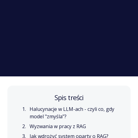
Spis treści
Halucynacje w LLM-ach - czyli co, gdy
model "zmyśla"?
Wyzwania w pracy z RAG
Jak wdrożyć system oparty o RAG?