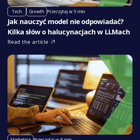
Przeczytaj w 5 min
Tech
Growth
Jak nauczyć model nie odpowiadać?
Kilka słów o halucynacjach w LLMach
Read the article

Przeczytaj w 9 min
Marketing