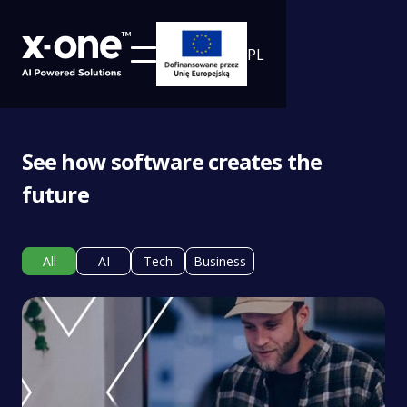
PL
See how software creates the
future
All
AI
Tech
Business