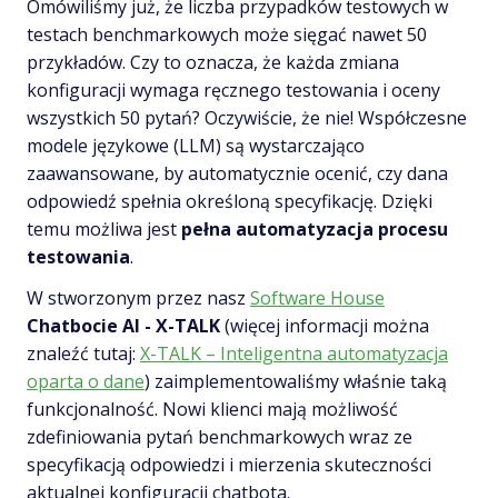
Omówiliśmy już, że liczba przypadków testowych w
testach benchmarkowych może sięgać nawet 50
przykładów. Czy to oznacza, że każda zmiana
konfiguracji wymaga ręcznego testowania i oceny
wszystkich 50 pytań? Oczywiście, że nie! Współczesne
modele językowe (LLM) są wystarczająco
zaawansowane, by automatycznie ocenić, czy dana
odpowiedź spełnia określoną specyfikację. Dzięki
temu możliwa jest
pełna automatyzacja procesu
testowania
.
W stworzonym przez nasz
Software House
Chatbocie AI - X-TALK
(więcej informacji można
znaleźć tutaj:
X-TALK – Inteligentna automatyzacja
oparta o dane
) zaimplementowaliśmy właśnie taką
funkcjonalność. Nowi klienci mają możliwość
zdefiniowania pytań benchmarkowych wraz ze
specyfikacją odpowiedzi i mierzenia skuteczności
aktualnej konfiguracji chatbota.